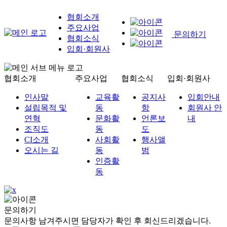
협회소개
주요사업
문의하기
협회소식
입회·회원사
협회소개
주요사업
협회소식
입회·회원사
인사말
교육활
공지사
입회안내
설립목적 및
동
항
회원사 안
연혁
문화활
언론보
내
조직도
동
도
CI소개
사회활
행사앨
오시는 길
동
범
인증활
동
문의하기
문의사항 남겨주시면 담당자가 확인 후 회신드리겠습니다.